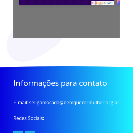
Informações para contato
E-mail:
seligamocada@bemquerermulher.org.br
Redes Sociais: