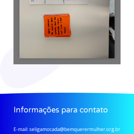
Informações para contato
E-mail:
seligamocada@bemquerermulher.org.br