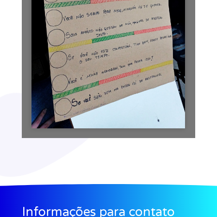
Informações para contato