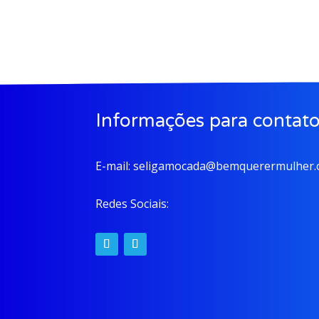
Informações para contat
E-mail:
seligamocada@bemquerermulher.o
Redes Sociais: