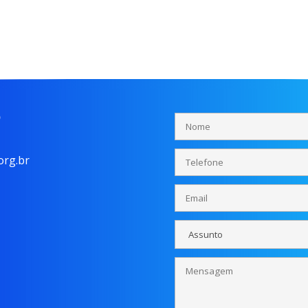
o
rg.br