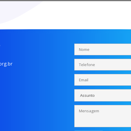
o
rg.br