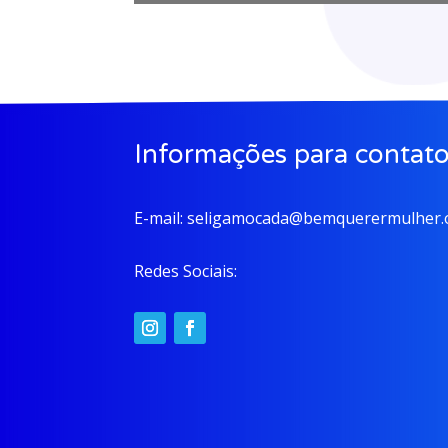
Informações para contat
E-mail:
seligamocada@bemquerermulher.o
Redes Sociais: