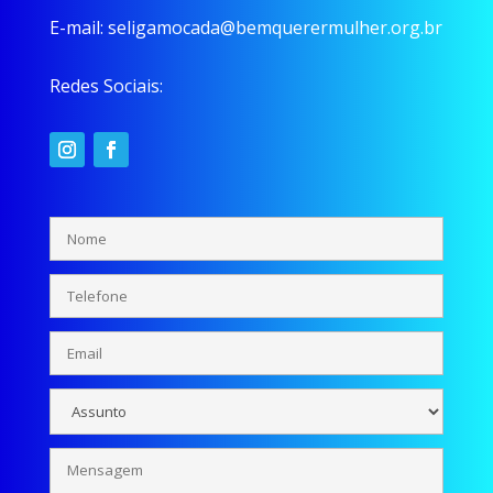
E-mail:
seligamocada@bemquerermulher.org.br
Redes Sociais: