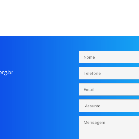
o
rg.br