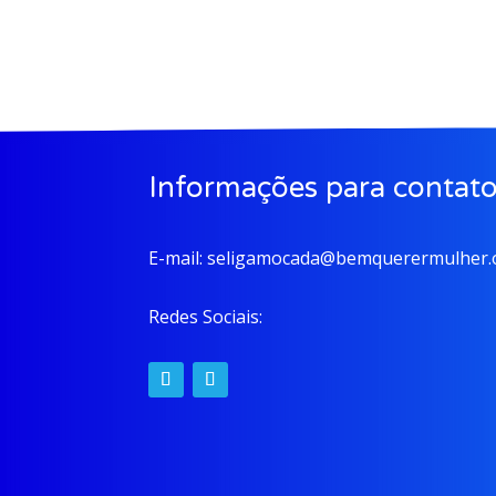
Informações para contat
E-mail:
seligamocada@bemquerermulher.o
Redes Sociais: