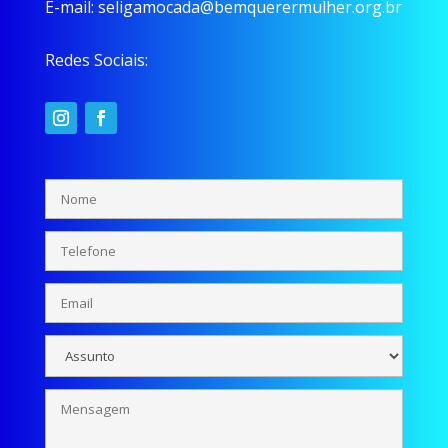
E-mail:
seligamocada@bemquerermulher.org.br
Redes Sociais: