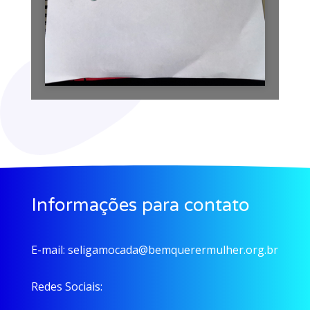
Informações para contato
E-mail:
seligamocada@bemquerermulher.org.br
Redes Sociais: