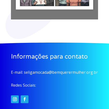
Informações para contato
E-mail:
seligamocada@bemquerermulher.org.br
Redes Sociais: