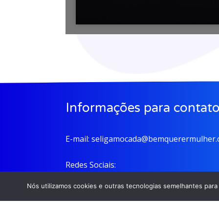
Informações para contat
E-mail:
seligamocada@bemquerermulher.o
Redes Sociais:
Nós utilizamos cookies e outras tecnologias semelhantes para 