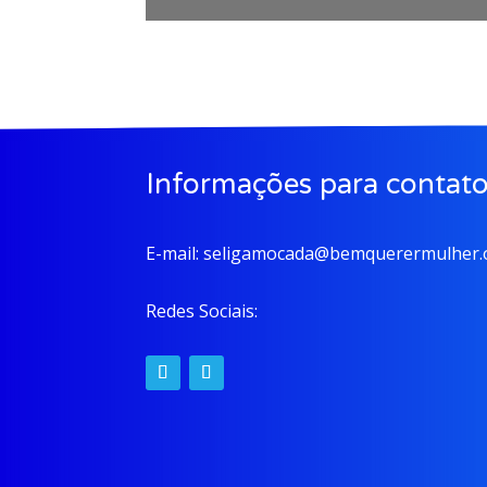
Informações para contat
E-mail:
seligamocada@bemquerermulher.o
Redes Sociais: