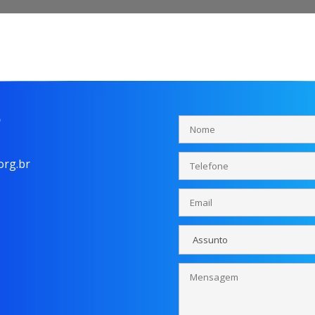
o
rg.br