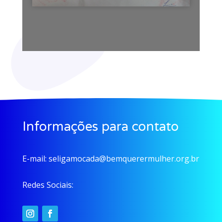
Informações para contato
E-mail:
seligamocada@bemquerermulher.org.br
Redes Sociais: