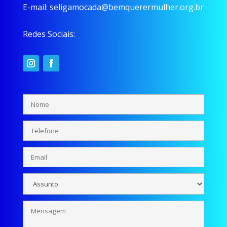
E-mail:
seligamocada@bemquerermulher.org.br
Redes Sociais: