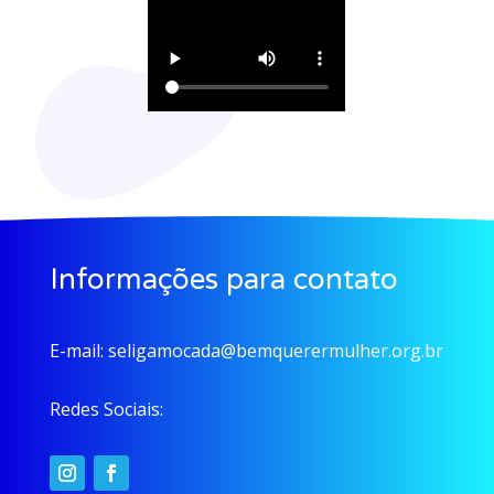
Informações para contato
E-mail:
seligamocada@bemquerermulher.org.br
Redes Sociais: