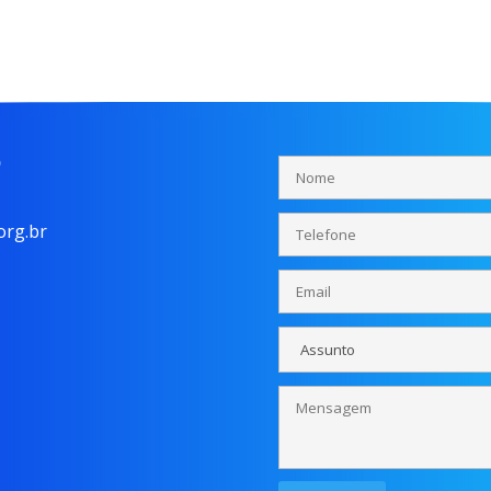
o
rg.br