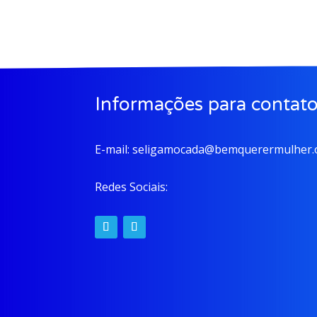
Informações para contat
E-mail:
seligamocada@bemquerermulher.o
Redes Sociais: