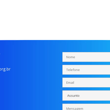
o
rg.br