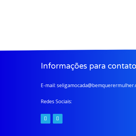
Informações para contat
E-mail:
seligamocada@bemquerermulher.o
Redes Sociais: