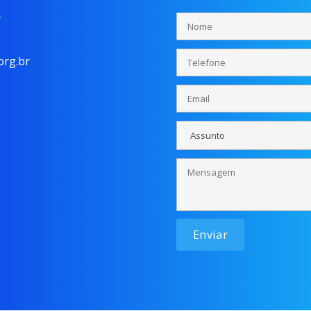
o
rg.br