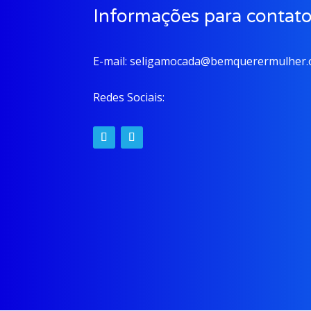
Informações para contat
E-mail:
seligamocada@bemquerermulher.o
Redes Sociais: