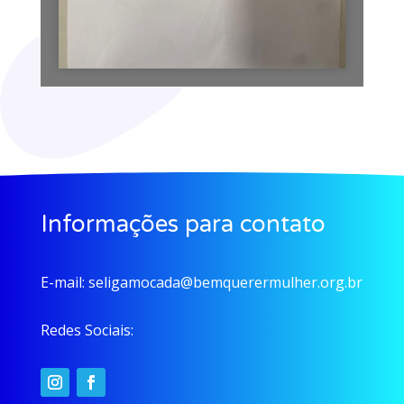
Informações para contato
E-mail:
seligamocada@bemquerermulher.org.br
Redes Sociais: