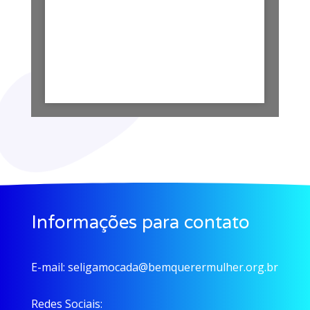
Informações para contato
E-mail:
seligamocada@bemquerermulher.org.br
Redes Sociais: