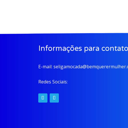
Informações para contat
E-mail:
seligamocada@bemquerermulher.o
Redes Sociais: