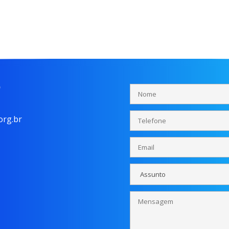
o
rg.br