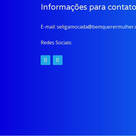
Informações para contat
E-mail:
seligamocada@bemquerermulher.o
Redes Sociais: