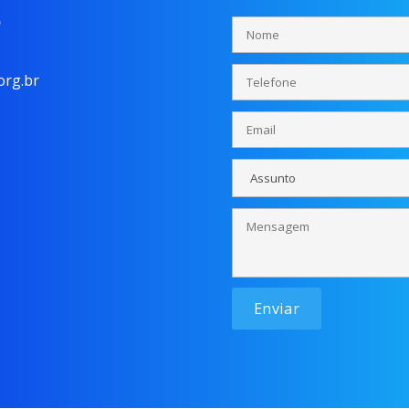
o
rg.br