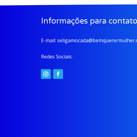
Informações para contat
E-mail:
seligamocada@bemquerermulher.o
Redes Sociais: