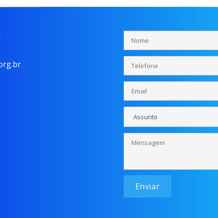
o
rg.br