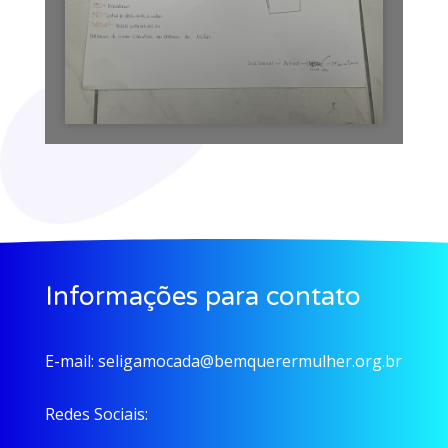
Informações para contato
E-mail:
seligamocada@bemquerermulher.org.br
Redes Sociais: