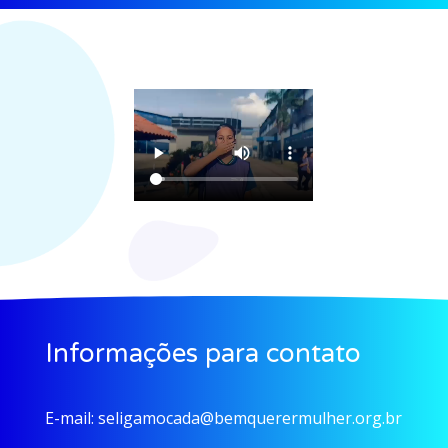
Informações para contato
E-mail:
seligamocada@bemquerermulher.org.br