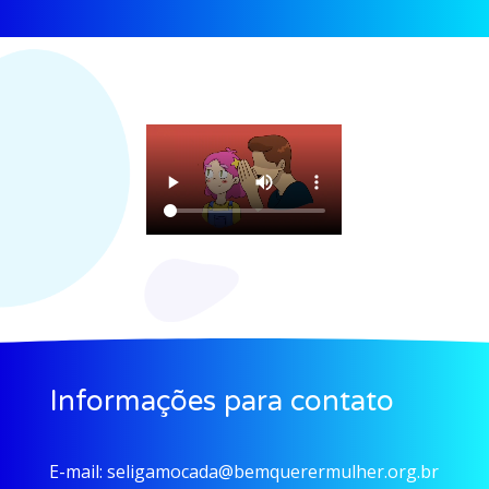
Informações para contato
E-mail:
seligamocada@bemquerermulher.org.br