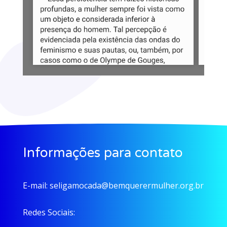
Informações para contato
E-mail:
seligamocada@bemquerermulher.org.br
Redes Sociais: