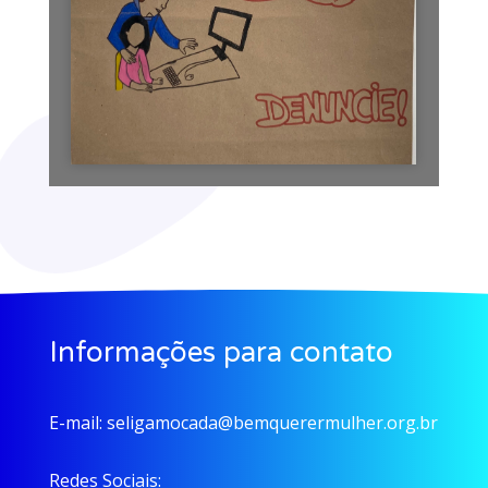
Informações para contato
E-mail:
seligamocada@bemquerermulher.org.br
Redes Sociais: