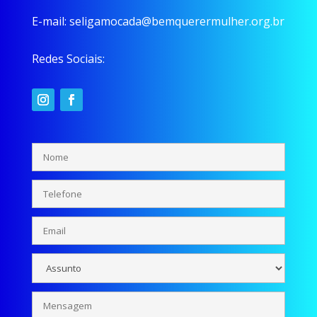
E-mail:
seligamocada@bemquerermulher.org.br
Redes Sociais: