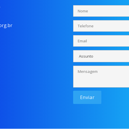
o
rg.br