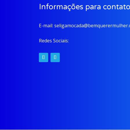
Informações para contat
E-mail:
seligamocada@bemquerermulher.o
Redes Sociais: