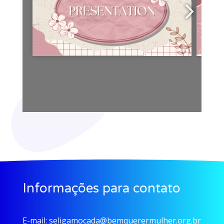
Informações para contato
E-mail:
seligamocada@bemquerermulher.org.br