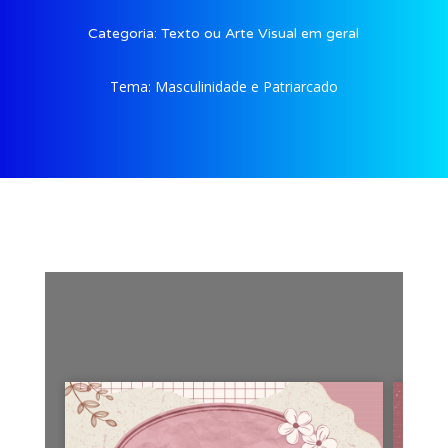
Categoria:
Texto ou Arte Visual em geral
Tema:
Masculinidade e Patriarcado