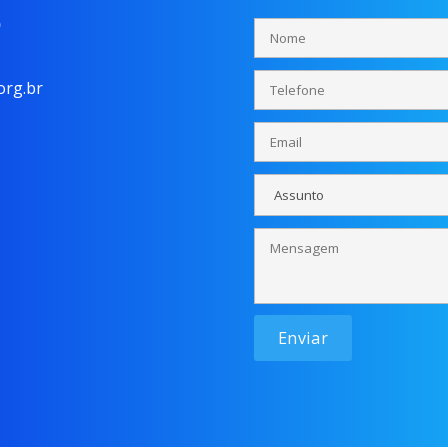
o
rg.br