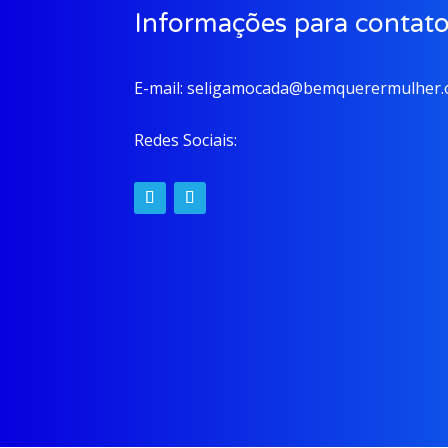
Informações para contat
E-mail:
seligamocada@bemquerermulher.o
Redes Sociais: