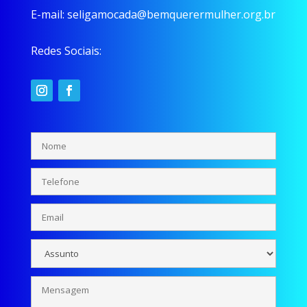
E-mail:
seligamocada@bemquerermulher.org.br
Redes Sociais: