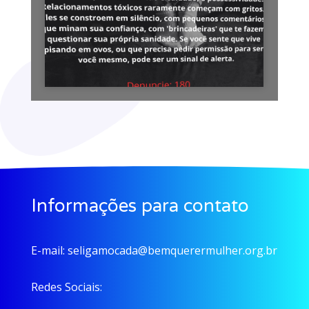
Informações para contato
E-mail:
seligamocada@bemquerermulher.org.br
Redes Sociais: