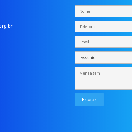
o
rg.br