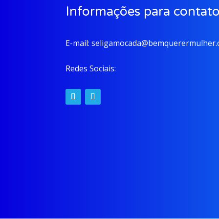
Informações para contat
E-mail:
seligamocada@bemquerermulher.o
Redes Sociais: