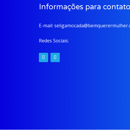
Informações para contat
E-mail:
seligamocada@bemquerermulher.o
Redes Sociais: