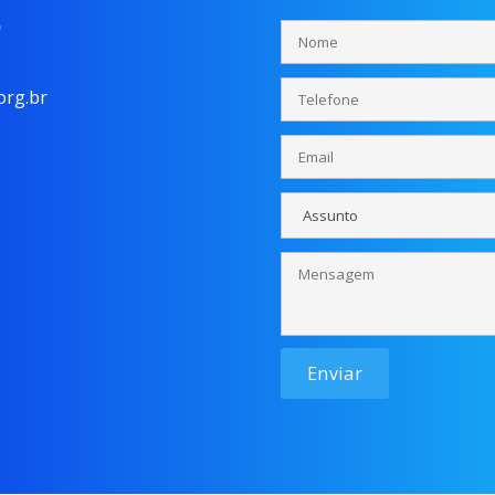
o
rg.br