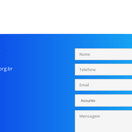
o
rg.br