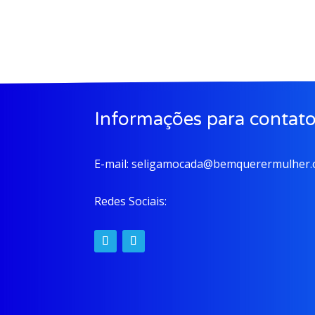
Informações para contat
E-mail:
seligamocada@bemquerermulher.o
Redes Sociais: