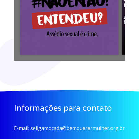
Informações para contato
E-mail:
seligamocada@bemquerermulher.org.br