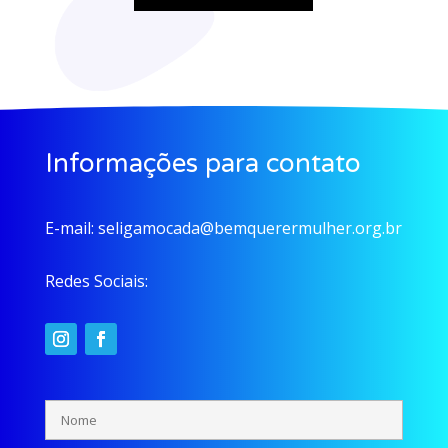
Informações para contato
E-mail:
seligamocada@bemquerermulher.org.br
Redes Sociais: