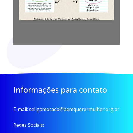
Informações para contato
E-mail:
seligamocada@bemquerermulher.org.br
Redes Sociais: