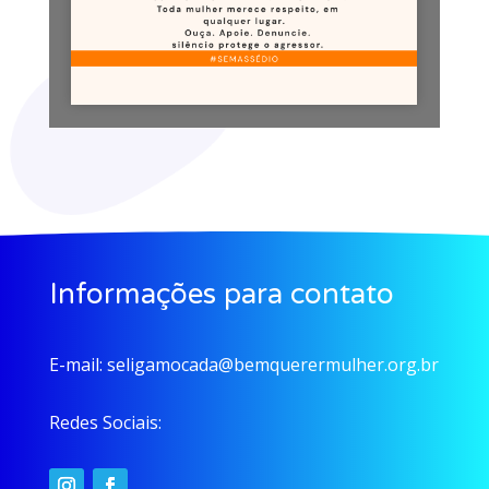
Informações para contato
E-mail:
seligamocada@bemquerermulher.org.br
Redes Sociais: