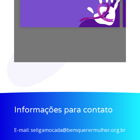
Informações para contato
E-mail:
seligamocada@bemquerermulher.org.br