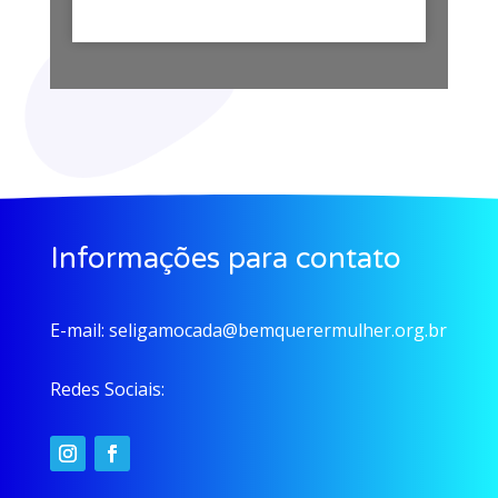
Informações para contato
E-mail:
seligamocada@bemquerermulher.org.br
Redes Sociais: