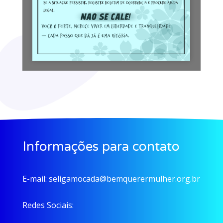
Informações para contato
E-mail:
seligamocada@bemquerermulher.org.br
Redes Sociais: