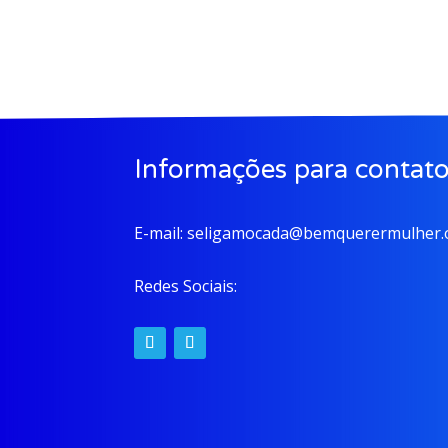
Informações para contat
E-mail:
seligamocada@bemquerermulher.o
Redes Sociais: