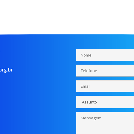
o
rg.br