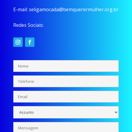
E-mail:
seligamocada@bemquerermulher.org.br
Redes Sociais: