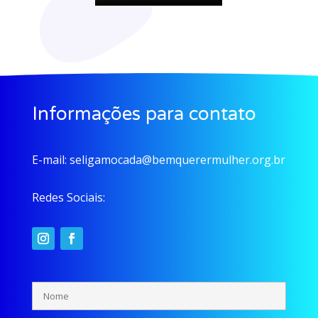
Informações para contato
E-mail:
seligamocada@bemquerermulher.org.br
Redes Sociais: