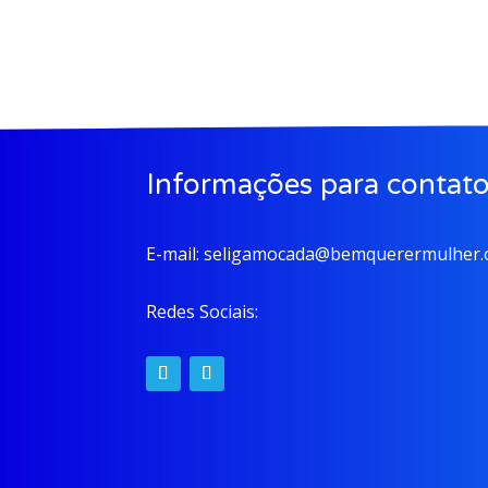
Informações para contat
E-mail:
seligamocada@bemquerermulher.o
Redes Sociais: