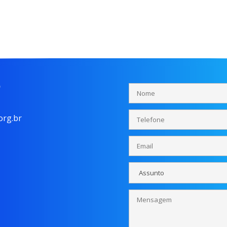
o
rg.br