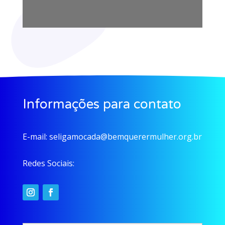
Informações para contato
E-mail:
seligamocada@bemquerermulher.org.br
Redes Sociais: