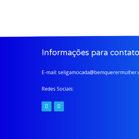
Informações para contat
E-mail:
seligamocada@bemquerermulher.o
Redes Sociais: