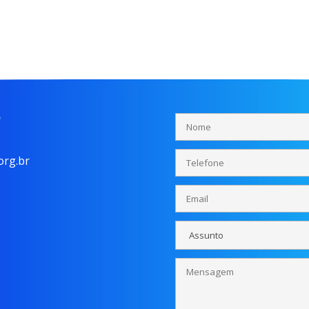
o
rg.br